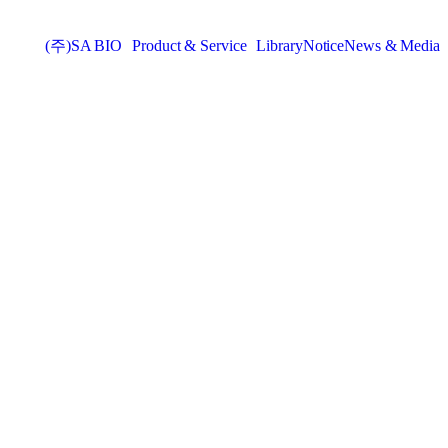
(주)SA BIO
Product & Service
Library
Notice
News & Media